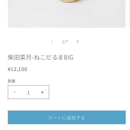
モ
ー
ダ
の
1
/
7
ル
で
柴田菜月-ねこだるまBIG
メ
デ
ィ
通
¥12,100
ア
常
(1)
数量
を
価
開
格
く
柴
柴
田
田
菜
菜
月-
月-
カートに追加する
ね
ね