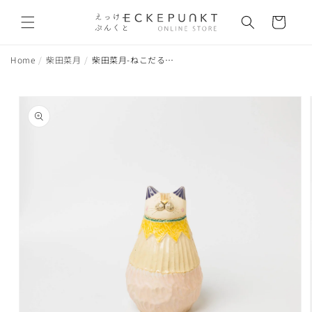
コンテ
カ
ンツに
ー
進む
ト
Home
柴田菜月
柴田菜月-ねこだるまBIG
商品情
報にス
キップ