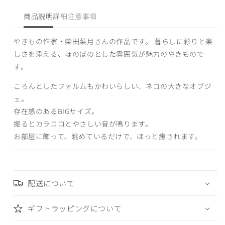
こ
こ
だ
だ
商品説明
詳細
注意事項
る
る
ま
ま
やきもの作家・柴田菜月さんの作品です。 暮らしに彩りと楽
BIG
BIG
しさを添える、ほのぼのとした雰囲気が魅力のやきもので
の
の
す。
数
数
量
量
ころんとしたフォルムもかわいらしい、ネコの大きなオブジ
を
を
ェ。
減
増
存在感のあるBIGサイズ。
ら
や
振るとカラコロとやさしい音が鳴ります。
す
す
お部屋に飾って、眺めているだけで、ほっと癒されます。
配送について
ギフトラッピングについて