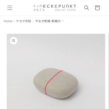
コンテ
カ
ンツに
ー
進む
ト
Home
やなせ和紙
やなせ和紙-和紙の箱「harukami [moln]」M
商品情
報にス
キップ