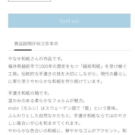
売
売
売
売
な
な
り
り
り
り
切
切
切
切
せ
せ
れ
れ
れ
れ
和
和
て
て
て
て
Sold out
い
い
い
い
紙-
紙-
る
る
る
る
か
か
か
か
和
和
販
販
販
販
売
売
売
売
紙
紙
商品説明
詳細
注意事項
で
で
で
で
の
の
き
き
き
き
ま
ま
ま
ま
箱
箱
せ
せ
せ
せ
やなせ和紙さんの作品です。
ん
ん
ん
ん
「harukami
「harukami
福井県越前市で1500年の歴史をもつ「越前和紙」を受け継ぐ
[moln]」
[moln]」
工房。伝統的な手漉きの技を大切にしながら、現代の暮らし
M
M
に寄り添うやわらかな和紙を作り続けています。
の
の
数
数
手漉き和紙の箱です。
量
量
温かみのある柔らかなフォルムが魅力。
を
を
moln（モルン）はスウェーデン語で「雲」という意味。
減
増
ふんわりとした自然なかたちと、手漉き和紙ならではのやさ
ら
や
しい風合いが心を和ませてくれます。
す
す
やわらかな色合いの和紙に、鮮やかなゴムがアクセント。和