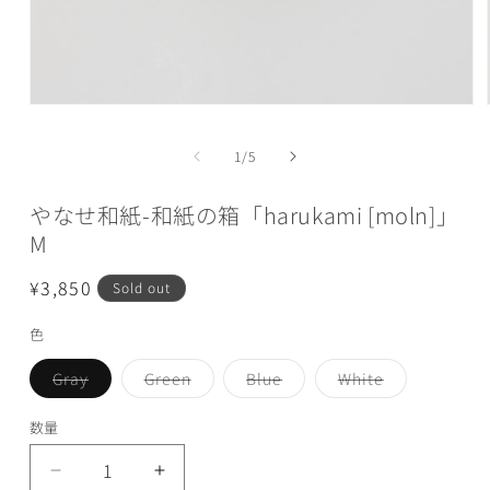
モ
ー
ダ
の
1
/
5
ル
で
やなせ和紙-和紙の箱「harukami [moln]」
メ
デ
M
ィ
ア
通
¥3,850
Sold out
(1)
を
常
開
色
価
く
格
バ
バ
バ
バ
Gray
Green
Blue
White
リ
リ
リ
リ
エ
エ
エ
エ
ー
ー
ー
ー
数量
シ
シ
シ
シ
ョ
ョ
ョ
ョ
ン
ン
ン
ン
や
や
は
は
は
は